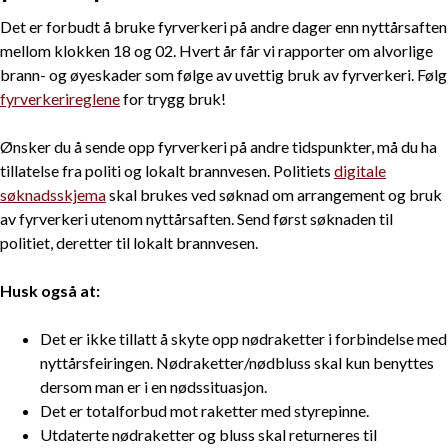
Det er forbudt å bruke fyrverkeri på andre dager enn nyttårsaften
mellom klokken 18 og 02. Hvert år får vi rapporter om alvorlige
brann- og øyeskader som følge av uvettig bruk av fyrverkeri. Følg
fyrverkerireglene
for trygg bruk!
Ønsker du å sende opp fyrverkeri på andre tidspunkter, må du ha
tillatelse fra politi og lokalt brannvesen. Politiets
digitale
søknadsskjema
skal brukes ved søknad om arrangement og bruk
av fyrverkeri utenom nyttårsaften. Send først søknaden til
politiet, deretter til lokalt brannvesen.
Husk også at:
Det er ikke tillatt å skyte opp nødraketter i forbindelse med
nyttårsfeiringen. Nødraketter/nødbluss skal kun benyttes
dersom man er i en nødssituasjon.
Det er totalforbud mot raketter med styrepinne.
Utdaterte nødraketter og bluss skal returneres til