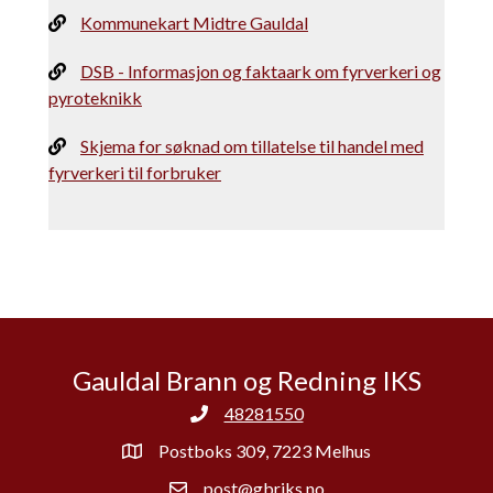
Kommunekart Midtre Gauldal
DSB - Informasjon og faktaark om fyrverkeri og
pyroteknikk
Skjema for søknad om tillatelse til handel med
fyrverkeri til forbruker
Gauldal Brann og Redning IKS
48281550
Postboks 309, 7223 Melhus
post@gbriks.no