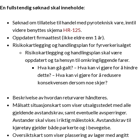
En fullstendig søknad skal inneholde
:
Søknad om tillatelse til handel med pyroteknisk vare, inntil
videre benyttes skjema
HR-125
.
Oppdatert firmaattest (ikke eldre enn 1 år).
Risikokartlegging og handlingsplan for fyrverkerisalget
Risikokartlegging og handlingsplan skal være
oppdatert og ta hensyn til omkringliggende farer.
Hva kan gå galt? – Hva kan vi gjøre for å hindre
dette? – Hva kan vi gjøre for å redusere
konsekvensen dersom noe skjer?
Beskrivelse av hvordan returvarer håndteres.
Målsatt situasjonskart som viser utsalgsstedet med alle
gjeldende avstandskrav, samt eventuelle avsperringer.
Avstander skal vises i riktig målestokk. Avstandskrav til
kjøretøy gjelder både parkerte og i bevegelse.
Oversiktskart som viser plassering av lager med angitt